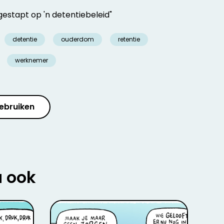
estapt op 'n detentiebeleid"
detentie
ouderdom
retentie
werknemer
ebruiken
u ook