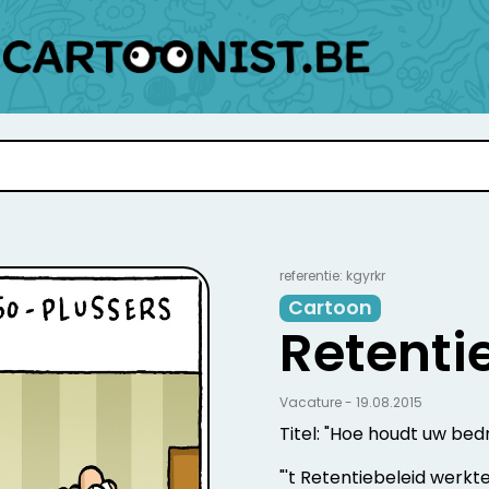
referentie: kgyrkr
Cartoon
Retenti
Vacature - 19.08.2015
Titel: "Hoe houdt uw bed
"'t Retentiebeleid werkte