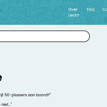
Over
FAQ
Co
Lectrr
e
rijf 50-plussers aan boord?"
 niet…"