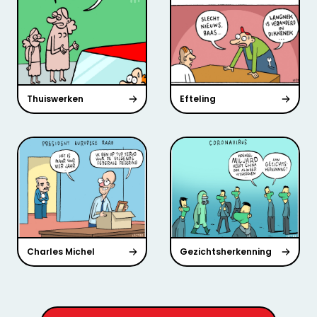
Thuiswerken
Efteling
Charles Michel
Gezichtsherkenning