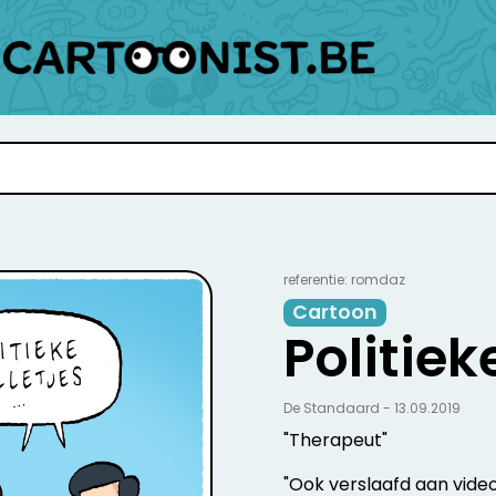
referentie: romdaz
Cartoon
Politiek
De Standaard - 13.09.2019
"Therapeut"
"Ook verslaafd aan video