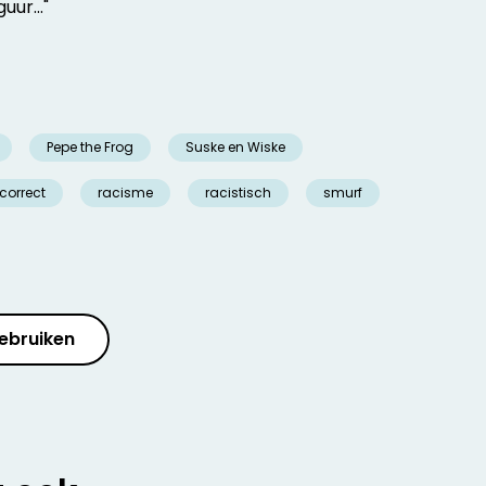
guur..."
Pepe the Frog
Suske en Wiske
ncorrect
racisme
racistisch
smurf
ebruiken