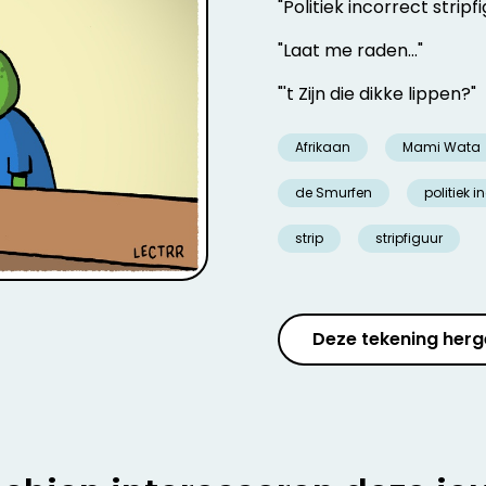
"Politiek incorrect stripfi
"Laat me raden..."
"'t Zijn die dikke lippen?"
Afrikaan
Mami Wata
de Smurfen
politiek i
strip
stripfiguur
Deze tekening herg