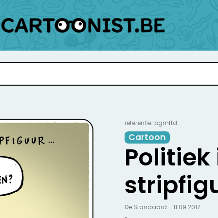
referentie: pgmftd
Cartoon
Politiek
stripfig
De Standaard - 11.09.2017