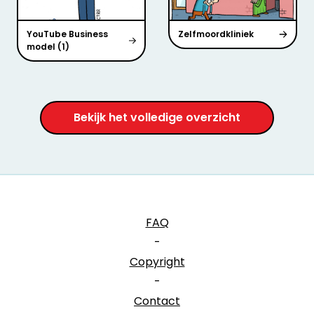
YouTube Business
Zelfmoordkliniek
model (1)
Bekijk het volledige overzicht
FAQ
-
Copyright
-
Contact