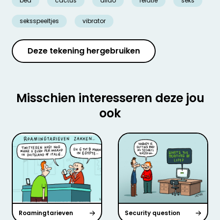
bed
cactus
dildo
relatie
seks
seksspeeltjes
vibrator
Deze tekening hergebruiken
Misschien interesseren deze jou
ook
Roamingtarieven
Security question