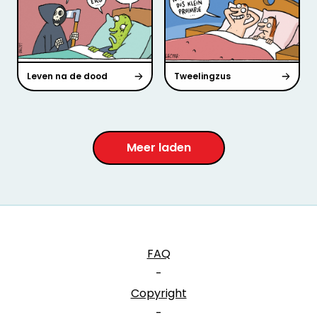
Leven na de dood
Tweelingzus
Meer laden
FAQ
-
Copyright
-