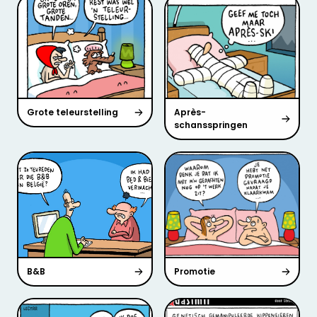
Grote teleurstelling
Après-
schansspringen
B&B
Promotie