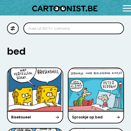
Cartoon
Illustratie
bed
Zoekplaat
Stockillustratie
Strip
Biseksueel
Sprookje op bed