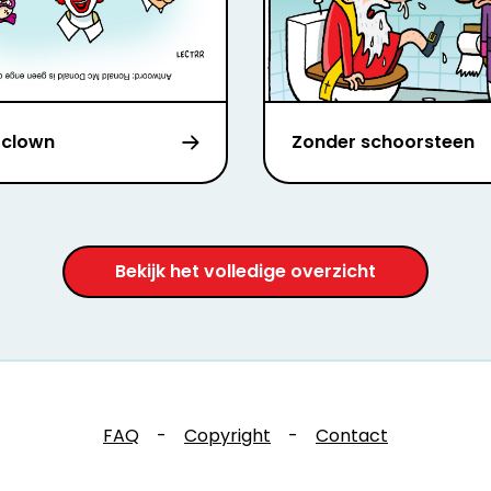
 clown
Zonder schoorsteen
Bekijk het volledige overzicht
FAQ
-
Copyright
-
Contact