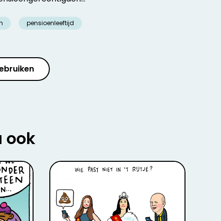
n
pensioenleeftijd
ebruiken
u ook