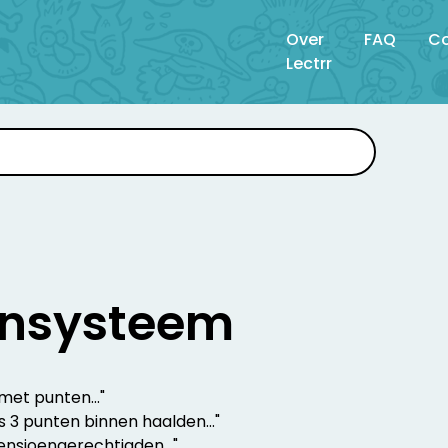
Over
FAQ
Co
Lectrr
ensysteem
met punten..."
s 3 punten binnen haalden..."
ensioengerechtigden..."