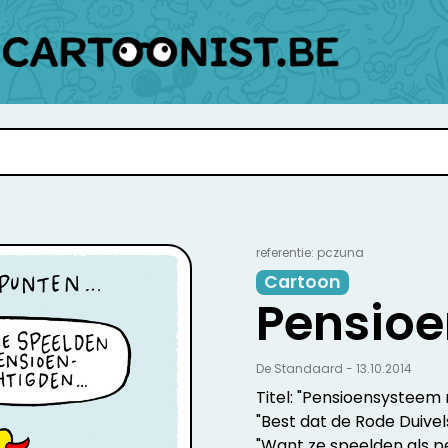
referentie: pczuna
Cartoon
Pensio
De Standaard - 13.10.2014
Titel: "Pensioensysteem 
"Best dat de Rode Duivel
"Want ze speelden als p