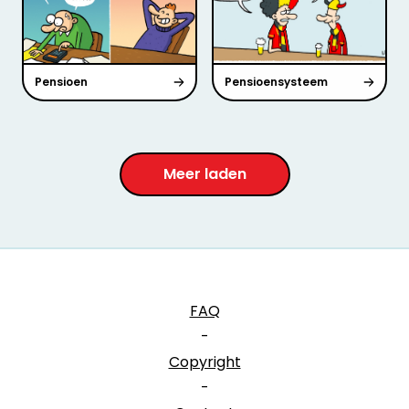
Pensioen
Pensioensysteem
Meer laden
FAQ
-
Copyright
-