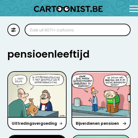
Cartoon
Illustratie
pensioenleeftijd
Zoekplaat
Stockillustratie
Strip
Uittredingsvergoeding
Bijverdienen pensioen