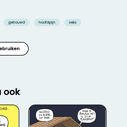
getrouwd
hoofdpijn
seks
ebruiken
u ook