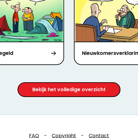
iegeld
Nieuwkomersverklari
Bekijk het volledige overzicht
FAQ
-
Copyright
-
Contact