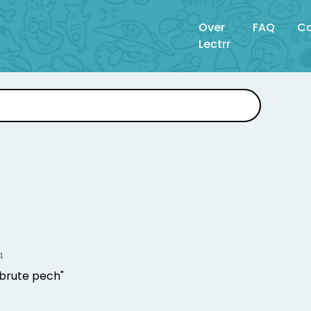
Over
FAQ
Co
Lectrr
4
 brute pech"