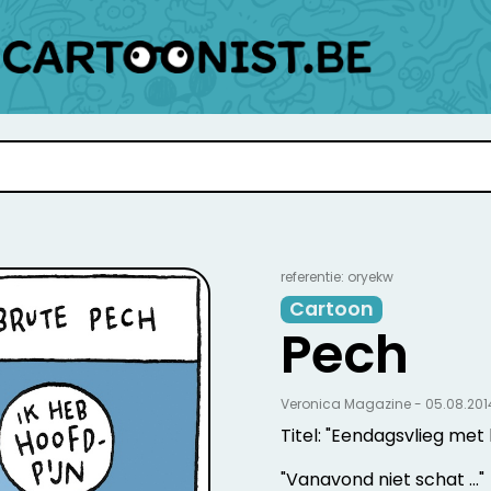
referentie: oryekw
Cartoon
Pech
Veronica Magazine - 05.08.201
Titel: "Eendagsvlieg met
"Vanavond niet schat ..."