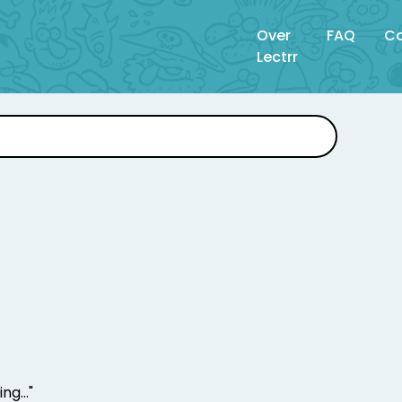
Over
FAQ
Co
Lectrr
ng..."