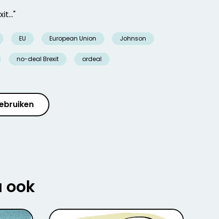
t..."
EU
European Union
Johnson
no-deal Brexit
ordeal
ebruiken
u ook