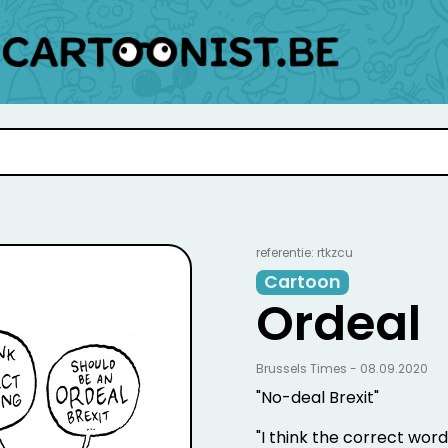
referentie: rtkzcu
Cartoon
Ordeal
Brussels Times - 08.09.2020
"No-deal Brexit"
"I think the correct wordi