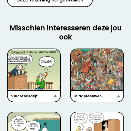
Misschien interesseren deze jou
ook
Vluchtmisdrijf
Middeleeuwen