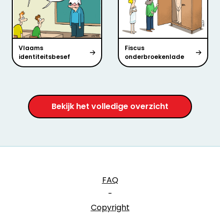
Vlaams
Fiscus
identiteitsbesef
onderbroekenlade
Bekijk het volledige overzicht
FAQ
-
Copyright