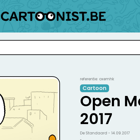
referentie: oxemhk
Cartoon
Open M
2017
De Standaard - 14.09.2017