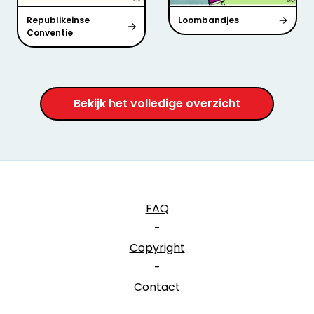
Republikeinse
Loombandjes
Conventie
Bekijk het volledige overzicht
FAQ
-
Copyright
-
Contact