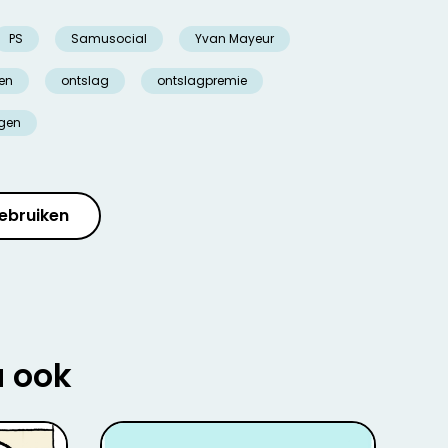
PS
Samusocial
Yvan Mayeur
en
ontslag
ontslagpremie
ngen
ebruiken
u ook