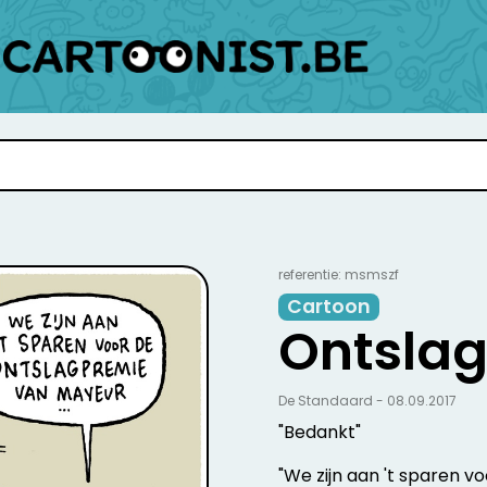
referentie: msmszf
Cartoon
Ontsla
De Standaard - 08.09.2017
"Bedankt"
"We zijn aan 't sparen v