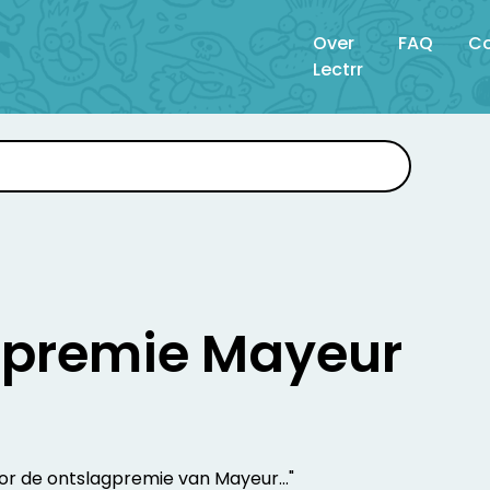
Over
FAQ
Co
Lectrr
gpremie Mayeur
oor de ontslagpremie van Mayeur..."