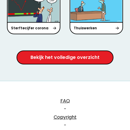
Sterftecijfer corona
Thuiswerken
Bekijk het volledige overzicht
FAQ
-
Copyright
-