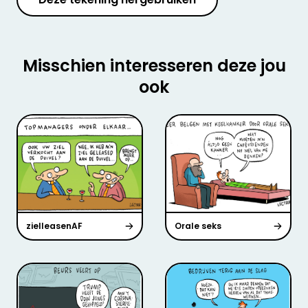
Misschien interesseren deze jou
ook
zielleasenAF
Orale seks