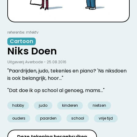
referentie: mfekfv
Cartoon
Niks Doen
Uitgeverij Averbode - 25.08.2016
"Paardrijden, judo, tekenles en piano? 'Ns niksdoen
is ook belangrijk, hoor…"
"Dat doe ik op school al genoeg, mams…"
hobby
judo
kinderen
nietsen
ouders
paarden
school
vrije tijd
Deze tekening hergebruiken