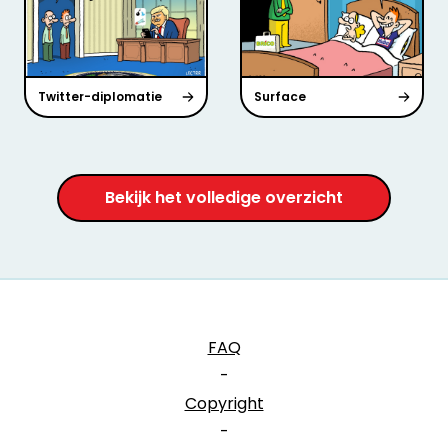
Twitter-diplomatie
Surface
Bekijk het volledige overzicht
FAQ
-
Copyright
-