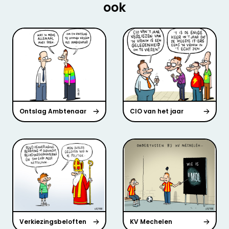
ook
Ontslag Ambtenaar
CIO van het jaar
Verkiezingsbeloften
KV Mechelen