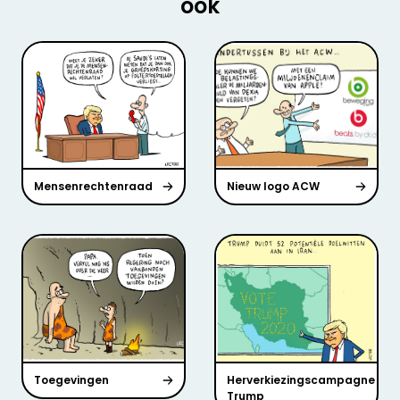
ook
Mensenrechtenraad
Nieuw logo ACW
Toegevingen
Herverkiezingscampagne
Trump