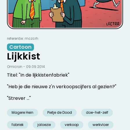
referentie: mczcrh
Cartoon
Lijkkist
Omicron - 09.09.2014
Titel: "In de lijkkistenfabriek"
"Heb je die nieuwe z'n verkoopscijfers al gezien?"
"Strever ..."
Magere Hein
Pietje de Dood
doe-het-zelf
fabriek
jaloezie
verkoop
werkvloer