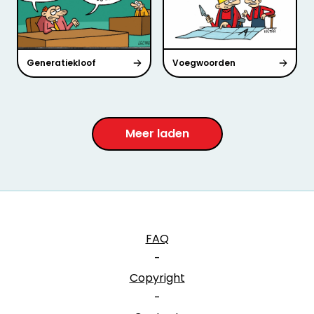
Generatiekloof
Voegwoorden
Meer laden
FAQ
-
Copyright
-