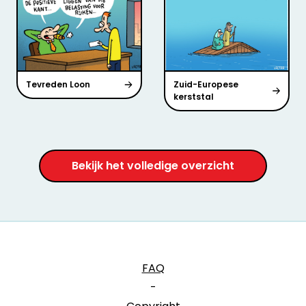
Tevreden Loon
Zuid-Europese
kerststal
Bekijk het volledige overzicht
FAQ
-