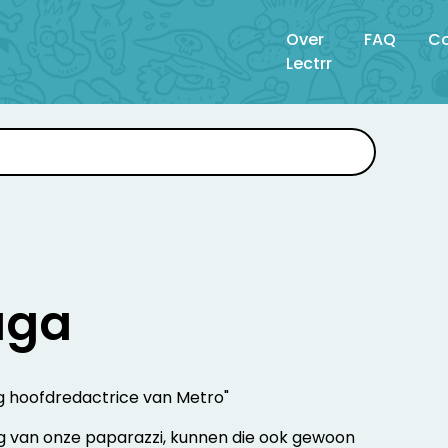
Over
FAQ
Co
Lectrr
aga
ag hoofdredactrice van Metro"
g van onze paparazzi, kunnen die ook gewoon