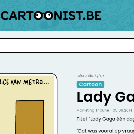
referentie: kyfxjx
Cartoon
Lady G
Marketing Tribune - 05.09.2014
Titel: "Lady Gaga één d
"Dat was vooral op vraa