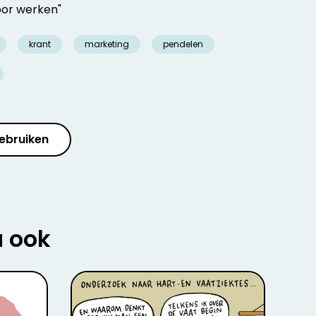
oor werken"
krant
marketing
pendelen
ebruiken
u ook