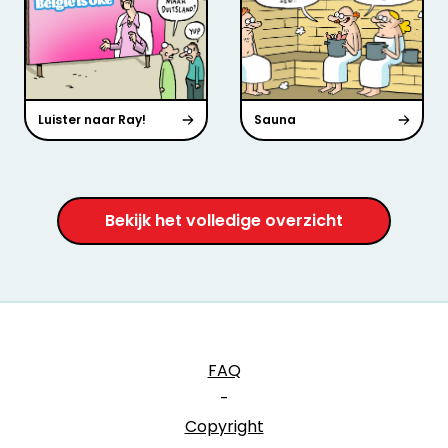
Luister naar Ray!
Sauna
Bekijk het volledige overzicht
FAQ
-
Copyright