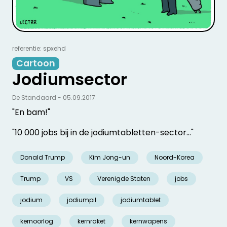
referentie: spxehd
Cartoon
Jodiumsector
De Standaard - 05.09.2017
"En bam!"
"10 000 jobs bij in de jodiumtabletten-sector..."
Donald Trump
Kim Jong-un
Noord-Korea
Trump
VS
Verenigde Staten
jobs
jodium
jodiumpil
jodiumtablet
kernoorlog
kernraket
kernwapens