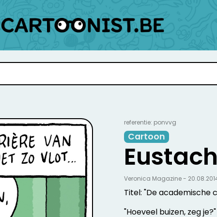
referentie: ponvvg
Cartoon
Eustach
Veronica Magazine - 20.08.201
Titel: "De academische ca
"Hoeveel buizen, zeg je?"