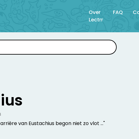
Over
FAQ
Co
Lectrr
ius
4
rrière van Eustachius begon niet zo vlot ..."