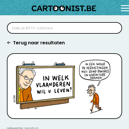
Terug naar resultaten
referentie: pxpdua