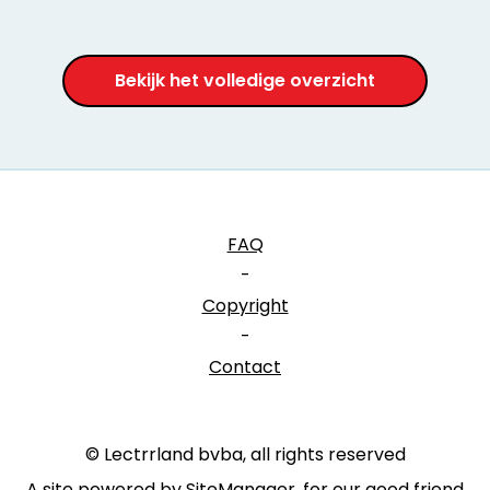
Bekijk het volledige overzicht
FAQ
-
Copyright
-
Contact
© Lectrrland bvba, all rights reserved
A site powered by SiteManager, for our good friend