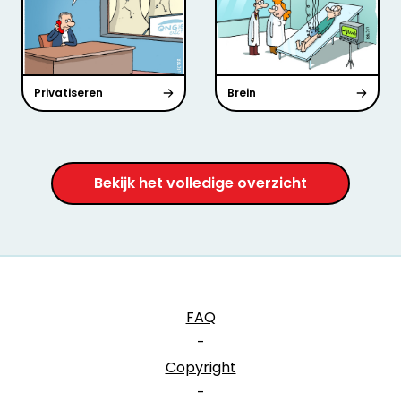
Privatiseren
Brein
Bekijk het volledige overzicht
FAQ
-
Copyright
-