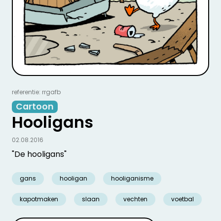
referentie: rrgafb
Cartoon
Hooligans
02.08.2016
"De hooligans"
gans
hooligan
hooliganisme
kapotmaken
slaan
vechten
voetbal