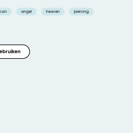
ican
angel
heaven
piercing
ebruiken