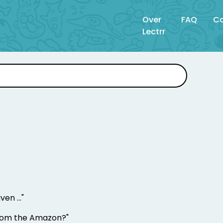
Over
FAQ
Co
Lectrr
en ..."
 from the Amazon?"