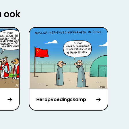
u ook
Heropvoedingskamp