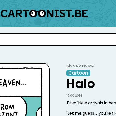
referentie: nrgwuz
Cartoon
Halo
15.09.2014
Title: "New arrivals in heav
"Let me guess ... you're