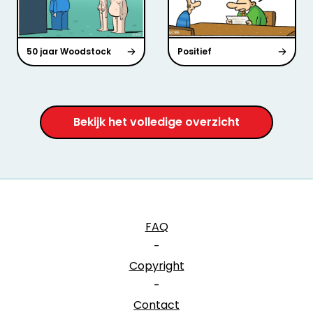
50 jaar Woodstock
Positief
Bekijk het volledige overzicht
FAQ
-
Copyright
-
Contact