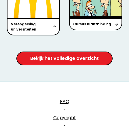
Verengelsing
Cursus Klantbinding
universiteiten
Bekijk het volledige overzicht
FAQ
-
Copyright
-