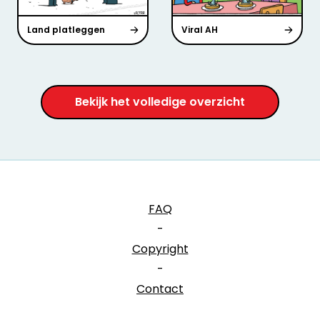
Land platleggen
Viral AH
Bekijk het volledige overzicht
FAQ
-
Copyright
-
Contact