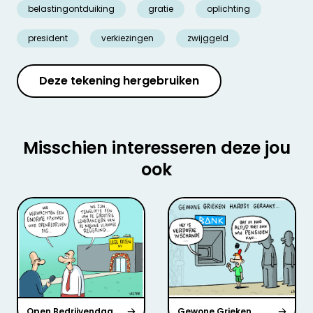
belastingontduiking
gratie
oplichting
president
verkiezingen
zwijggeld
Deze tekening hergebruiken
Misschien interesseren deze jou
ook
Open Bedrijvendag
Gewone Grieken