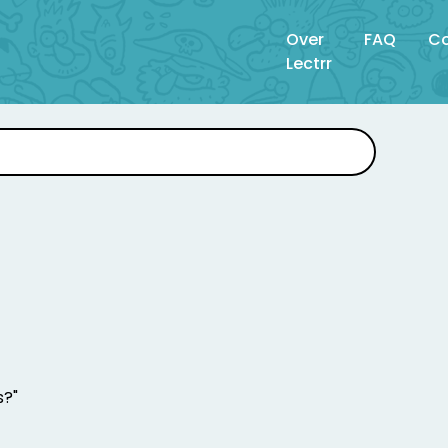
Over
FAQ
Co
Lectrr
s?"