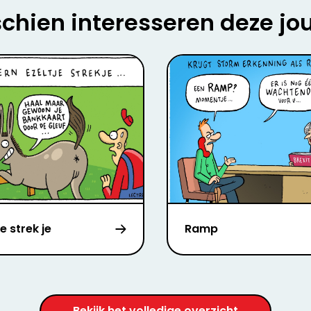
chien interesseren deze jo
je strek je
Ramp
Bekijk het volledige overzicht