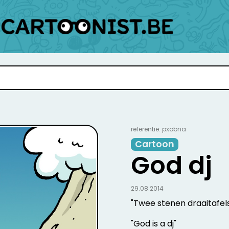
referentie: pxobna
Cartoon
God dj
29.08.2014
"Twee stenen draaitafel
"God is a dj"