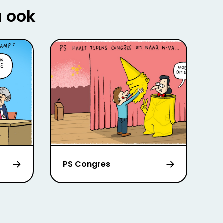
u ook
PS Congres