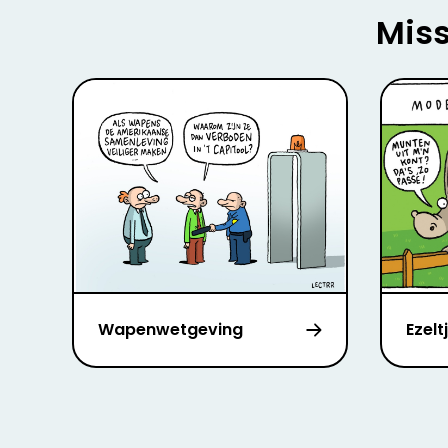
Miss
Wapenwetgeving
Ezelt