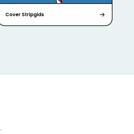
Cover Stripgids
r
.