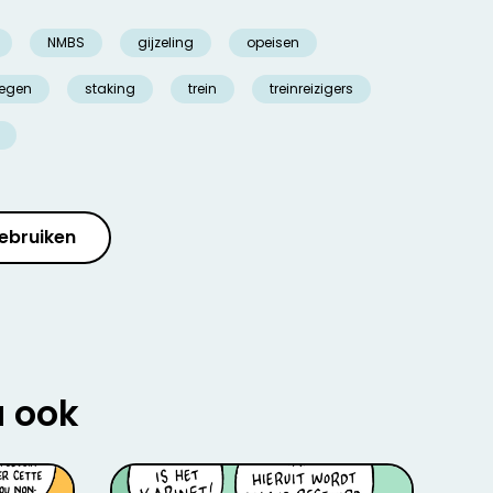
NMBS
gijzeling
opeisen
egen
staking
trein
treinreizigers
ebruiken
u ook