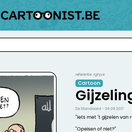
referentie: rghjve
Cartoon
Gijzelin
De Standaard - 04.09.2017
"Iets met 't gijzelen van re
"Opeisen of niet?"