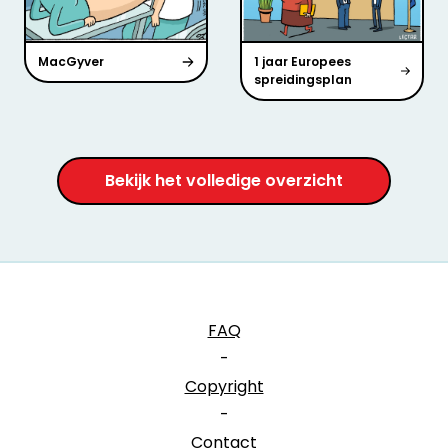
MacGyver
1 jaar Europees
spreidingsplan
Bekijk het volledige overzicht
FAQ
-
Copyright
-
Contact