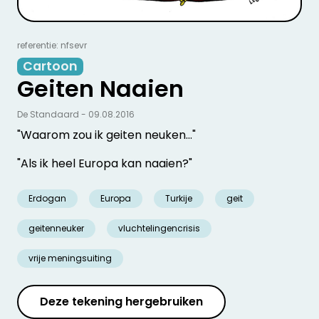
referentie: nfsevr
Cartoon
Geiten Naaien
De Standaard - 09.08.2016
"Waarom zou ik geiten neuken…"
"Als ik heel Europa kan naaien?"
Erdogan
Europa
Turkije
geit
geitenneuker
vluchtelingencrisis
vrije meningsuiting
Deze tekening hergebruiken