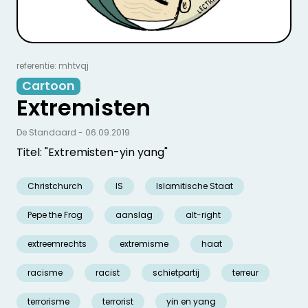
referentie: mhtvqj
Cartoon
Extremisten
De Standaard - 06.09.2019
Titel: "Extremisten-yin yang"
Christchurch
IS
Islamitische Staat
Pepe the Frog
aanslag
alt-right
extreemrechts
extremisme
haat
racisme
racist
schietpartij
terreur
terrorisme
terrorist
yin en yang