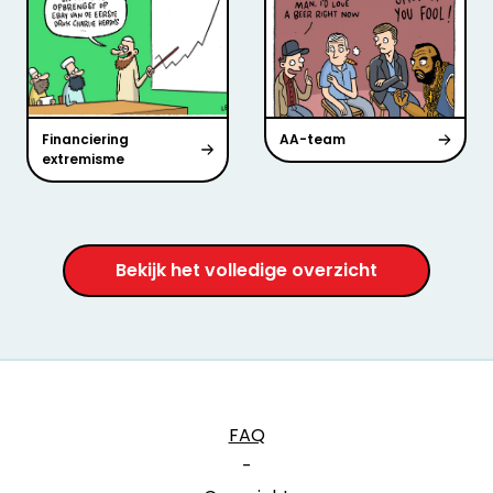
Financiering
AA-team
extremisme
Bekijk het volledige overzicht
FAQ
-