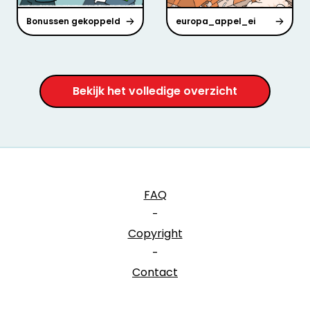
Bonussen gekoppeld
europa_appel_ei
Bekijk het volledige overzicht
FAQ
-
Copyright
-
Contact