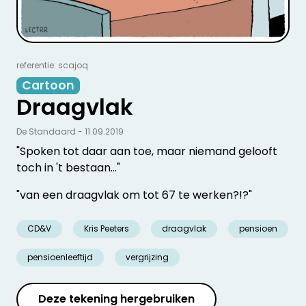
referentie: scajoq
Cartoon
Draagvlak
De Standaard - 11.09.2019
"Spoken tot daar aan toe, maar niemand gelooft
toch in 't bestaan..."
"van een draagvlak om tot 67 te werken?!?"
CD&V
Kris Peeters
draagvlak
pensioen
pensioenleeftijd
vergrijzing
Deze tekening hergebruiken