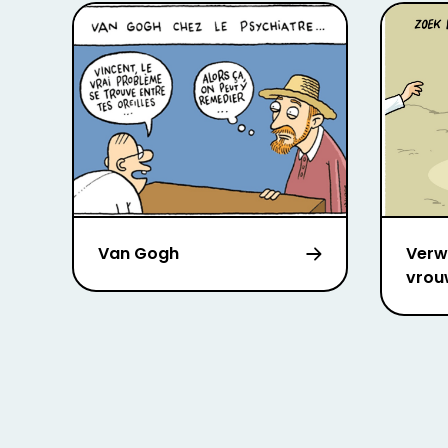
Van Gogh
Verw
vrou