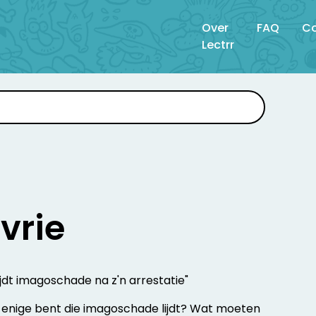
Over
FAQ
Co
Lectrr
vrie
lijdt imagoschade na z'n arrestatie"
de enige bent die imagoschade lijdt? Wat moeten