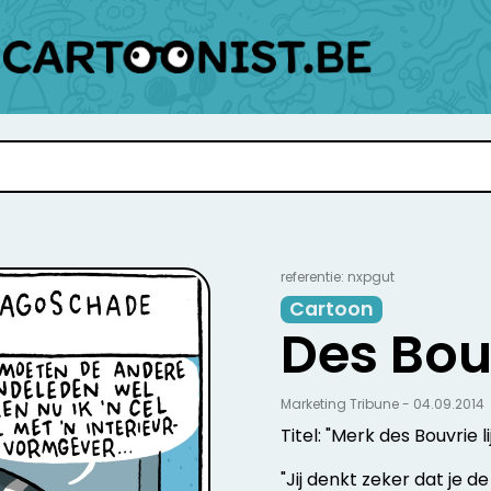
referentie: nxpgut
Cartoon
Des Bou
Marketing Tribune - 04.09.2014
Titel: "Merk des Bouvrie 
"Jij denkt zeker dat je 