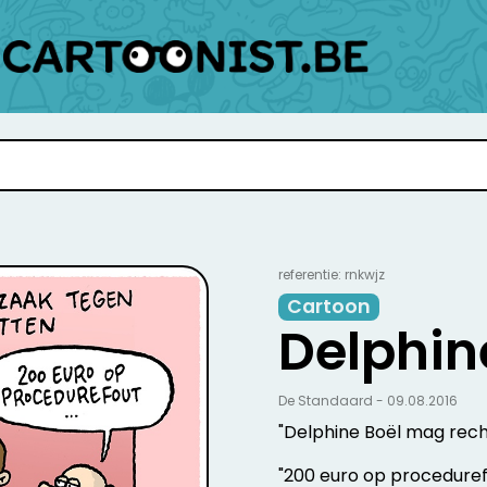
referentie: rnkwjz
Cartoon
Delphin
De Standaard - 09.08.2016
"Delphine Boël mag rech
"200 euro op proceduref