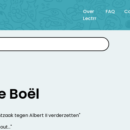
Over
FAQ
Co
Lectrr
e Boël
tzaak tegen Albert II verderzetten"
out…"