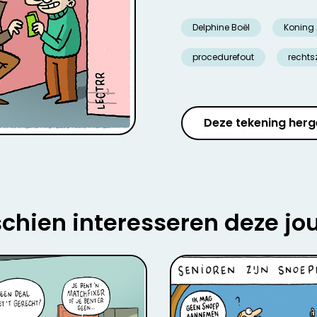
Delphine Boël
Koning A
procedurefout
rechts
Deze tekening herg
chien interesseren deze jo