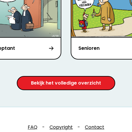
toptant
Senioren
Bekijk het volledige overzicht
FAQ
-
Copyright
-
Contact