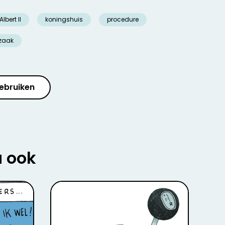
lbert II
koningshuis
procedure
zaak
ebruiken
u ook