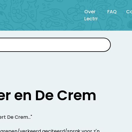
Over
FAQ
Co
Lectrr
r en De Crem
ert De Crem..."
egrepen/verkeerd geciteerd/sprak voor z'n