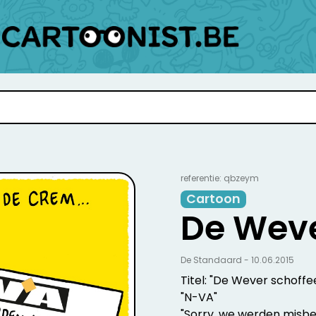
referentie: qbzeym
Cartoon
De Weve
De Standaard - 10.06.2015
Titel: "De Wever schoffe
"N-VA"
"Sorry, we werden misb