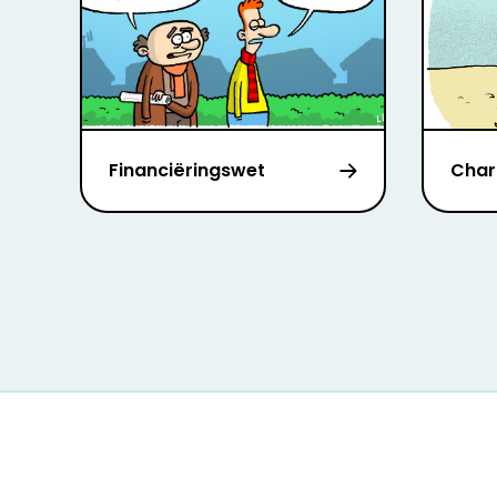
Financiëringswet
Char