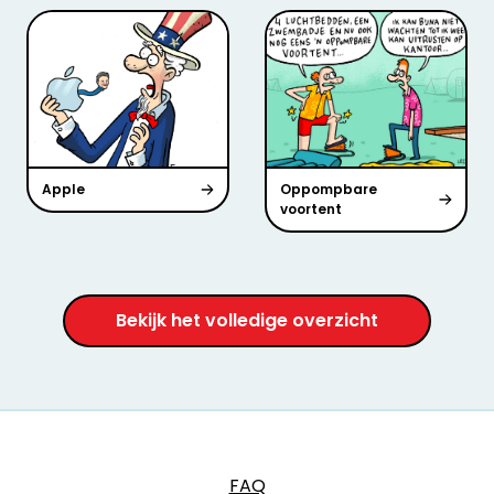
Apple
Oppompbare
voortent
Bekijk het volledige overzicht
FAQ