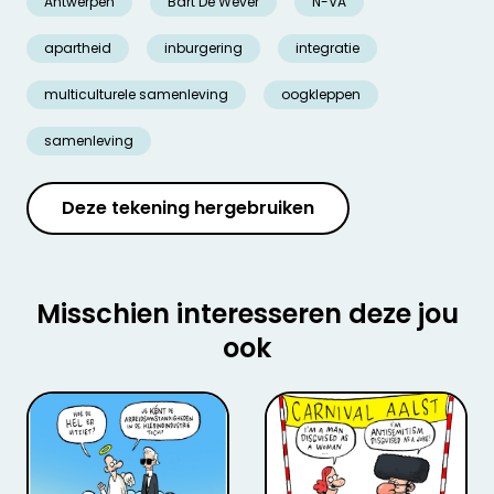
Antwerpen
Bart De Wever
N-VA
apartheid
inburgering
integratie
multiculturele samenleving
oogkleppen
samenleving
Deze tekening hergebruiken
Misschien interesseren deze jou
ook