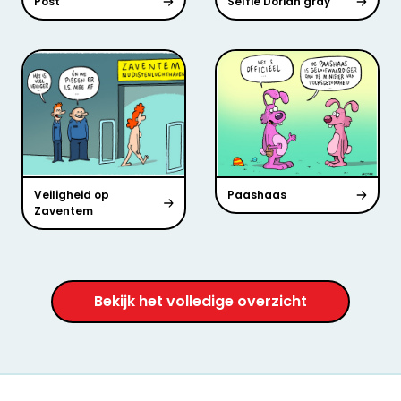
Post
Selfie Dorian gray
Veiligheid op
Paashaas
Zaventem
Bekijk het volledige overzicht