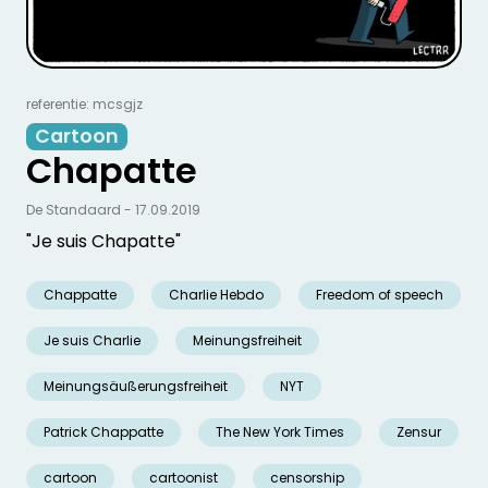
referentie: mcsgjz
Cartoon
Chapatte
De Standaard - 17.09.2019
"Je suis Chapatte"
Chappatte
Charlie Hebdo
Freedom of speech
Je suis Charlie
Meinungsfreiheit
Meinungsäußerungsfreiheit
NYT
Patrick Chappatte
The New York Times
Zensur
cartoon
cartoonist
censorship